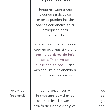
campaña publicitaria.
Tenga en cuenta que
algunos servicios de
terceros pueden instalar
cookies adicionales en su
navegador para
identificarlo.
Puede descartar el uso de
cookies externas si visita la
página de darse de baja
de la Iniciativa de
publicidad en red
. El sitio
web seguirá funcionando si
rechaza esas cookies.
Analytics
Comprender cómo
_ga (G
(opcional)
interactúan los visitantes
_gat (
con nuestro sitio web, a
_gid (
través de Google Analytics.
_gac_* 