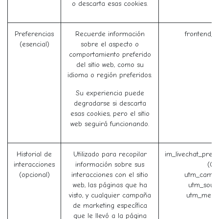
o descarta esas cookies.
Preferencias
Recuerde información
frontend_l
(esencial)
sobre el aspecto o
comportamiento preferido
del sitio web, como su
idioma o región preferidos.
Su experiencia puede
degradarse si descarta
esas cookies, pero el sitio
web seguirá funcionando.
Historial de
Utilizado para recopilar
im_livechat_prev
interacciones
información sobre sus
(Od
(opcional)
interacciones con el sitio
utm_campa
web, las páginas que ha
utm_sour
visto, y cualquier campaña
utm_medi
de marketing específica
que le llevó a la página